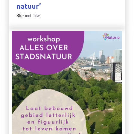
natuur’
35,-
incl. btw