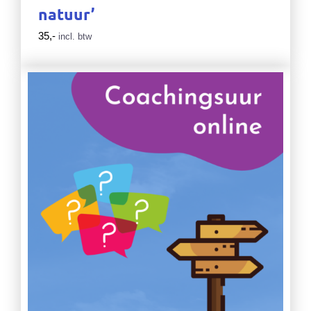
natuur’
35,-
incl. btw