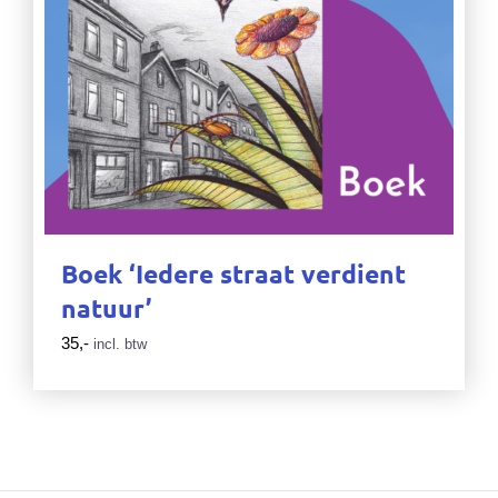
Boek ‘Iedere straat verdient
natuur’
35,-
incl. btw