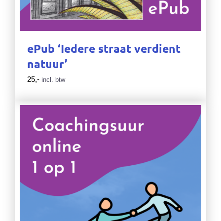
ePub ‘Iedere straat verdient
natuur’
25,-
incl. btw