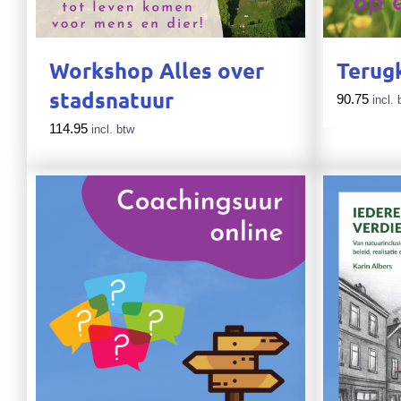
Workshop Alles over
Terug
stadsnatuur
90.75
incl. 
114.95
incl. btw