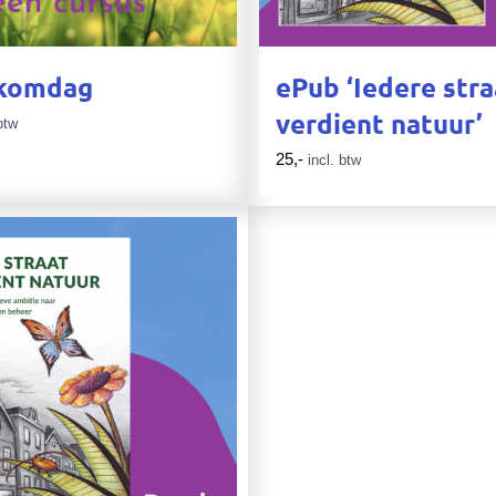
komdag
ePub ‘Iedere stra
verdient natuur’
btw
25,-
incl. btw