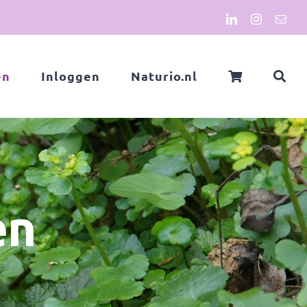
LinkedIn
Instagram
E-
mail
en
Inloggen
Naturio.nl
en