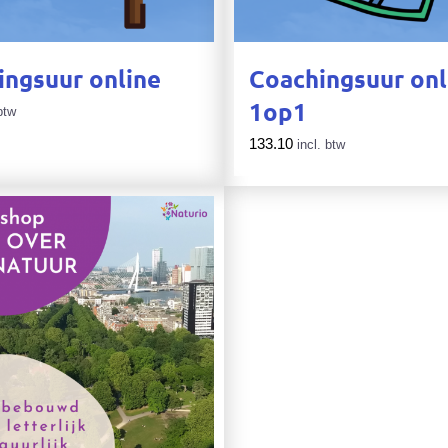
ingsuur online
Coachingsuur onl
1op1
btw
133.10
incl. btw