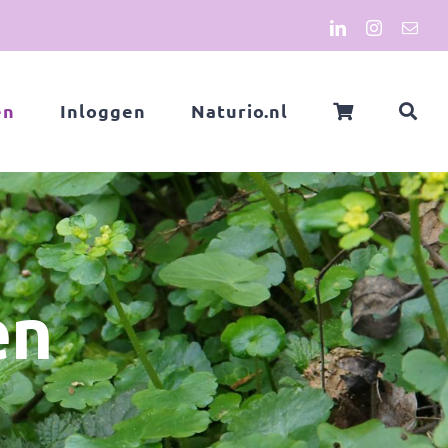
LinkedIn
Instagram
E-
mail
en
Inloggen
Naturio.nl
en