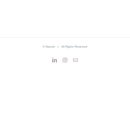
© Naturio | All Rights Reserved
LinkedIn
Instagram
E-
mail